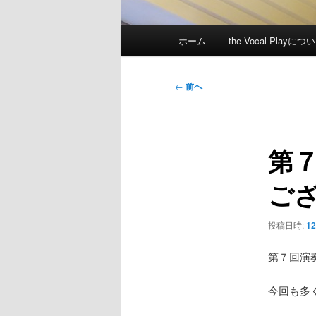
メ
ホーム
the Vocal Playにつ
イ
ン
メ
投
←
前へ
ニ
稿
ュ
ナ
ー
ビ
第
ゲ
ー
ご
シ
ョ
ン
投稿日時:
12
第７回演
今回も多