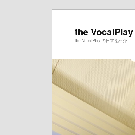
メ
イ
ン
the VocalPlay
コ
the VocalPlay の日常を紹介
ン
テ
ン
ツ
へ
移
動