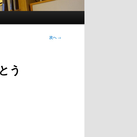
次へ
→
とう