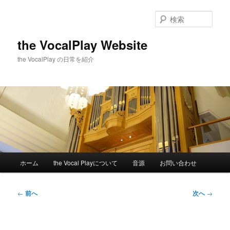
メ
イ
検
ン
索
コ
the VocalPlay Website
ン
the VocalPlay の日常を紹介
テ
ン
ツ
へ
移
動
メ
ホーム
the Vocal Playについて
音源
お問い合わせ
イ
ン
メ
投
←
前へ
次へ
→
ニ
稿
ュ
ナ
ー
ビ