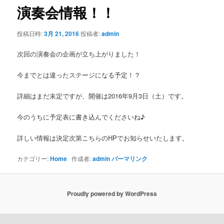
ゲ
演奏会情報！！
ー
シ
投稿日時:
3月 21, 2016
投稿者:
admin
ョ
ン
次回の演奏会の企画が立ち上がりました！
今までとは違ったステージになる予定！？
詳細はまだ未定ですが、開催は2016年9月3日（土）です。
今のうちに予定表に書き込んでくださいね♪
詳しい情報は決定次第こちらのHPでお知らせいたします。
カテゴリー:
Home
作成者:
admin
パーマリンク
Proudly powered by WordPress