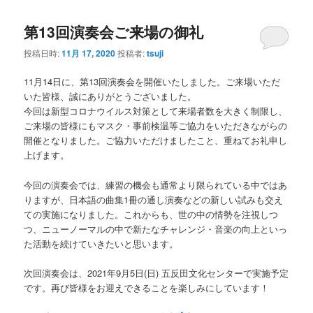
ナ
第13回演奏会ご来場の御礼
ビ
ゲ
投稿日時:
11月 17, 2020
投稿者:
tsuji
ー
シ
11月14日に、第13回演奏会を開催いたしました。ご来場いただ
ョ
いた皆様、誠にありがとうございました。
ン
今回は新型コロナウイルス対策として来場者数を大きく制限し、
ご来場の皆様にもマスク・事前検温等ご協力をいただきながらの
開催となりました。ご協力いただけましたこと、重ねてお礼申し
上げます。
今回の演奏会では、練習の機会も通常より限られている中ではあ
りますが、日本語の曲集1冊の通し演奏などの新しい試みも交え
ての実施になりました。これからも、世の中の情勢を注視しつ
つ、ニューノーマルの中で新たなチャレンジ・音楽の向上といっ
た活動を続けていきたいと思います。
次回演奏会は、2021年9月5日(日) 五反田文化センターで実施予定
です。再び皆様をお迎えできることを楽しみにしています！