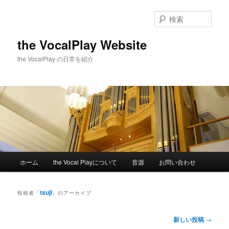
メ
サ
イ
ブ
検
ン
コ
索
コ
ン
the VocalPlay Website
ン
テ
the VocalPlay の日常を紹介
テ
ン
ン
ツ
ツ
へ
へ
移
移
動
動
メ
ホーム
the Vocal Playについて
音源
お問い合わせ
イ
ン
メ
tsuji
投稿者「
」のアーカイブ
ニ
ュ
投
新しい投稿
→
ー
稿