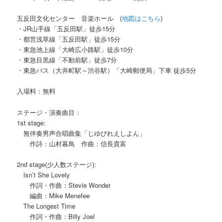
五反田文化センター 音楽ホール (
地図はこちら
)
・JR山手線「五反田駅」徒歩15分
・都営浅草線「五反田駅」徒歩15分
・東急池上線「大崎広小路駅」徒歩10分
・東急目黒線「不動前駅」徒歩7分
・東急バス（大井町駅～渋谷駅）「大崎郵便局」下車 徒歩5分
入場料：無料
ステージ・演奏曲目：
1st stage:
無伴奏男声合唱曲集「じゆびれえしよん」
作詩：山村暮鳥 作曲：信長貴富
2nd stage(少人数ステージ):
Isn’t She Lovely
作詞・作曲：Stevie Wonder
編曲：Mike Menefee
The Longest Time
作詞・作曲：Billy Joel