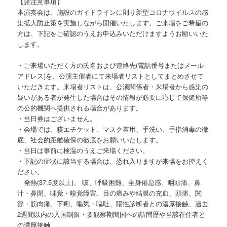
【諸注意事項】
本演奏会は、施設のガイドラインに則り新型コロナウイルスの感
染拡大防止策を実施しながら開催いたします。ご来場をご希望の
方は、下記をご確認のうえお申込みいただけますようお願いいた
します。
・ご来場いただく方の氏名および連絡先(電話番号またはメール
アドレス)を、公演主催者にて来場者リストとしてまとめさせて
いただきます。来場者リストは、公演関係者・来場者から感染の
疑いがある者が発生した場合はその情報が必要に応じて保健所等
の公的機関へ提供される場合があります。
・当日券はございません。
・会場では、咳エチケット、マスク着用、手洗い、手指消毒の徹
底、社会的距離確保の徹底をお願いいたします。
・当日は事前に検温のうえご来場ください。
・下記の症状に該当する場合は、恐れ入りますが来場をお控えく
ださい。
発熱(37.5度以上)、 咳、呼吸困難、全身倦怠感、咽頭痛、鼻
汁・鼻閉、味覚・嗅覚障害、目の痛みや結膜の充血、頭痛、関
節・筋肉痛、下痢、嘔気・嘔吐、陽性診断者との濃厚接触、過去
2週間以内の入国制限・要観察期間国への訪問歴や当該在住者と
の濃厚接触