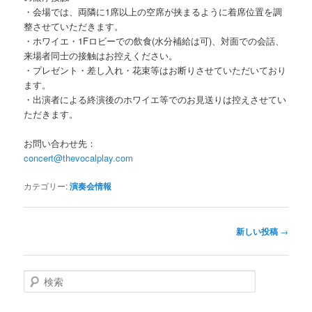
・会場では、両隣に1席以上の空席が挟まるように着席位置を調
整させていただきます。
・ホワイエ・1Fロビーでの飲食(水分補給は可)、対面での会話、
来場者同士の接触はお控えください。
・プレゼント・差し入れ・花束等はお断りさせていただいており
ます。
・出演者による終演後のホワイエ等でのお見送りは控えさせてい
ただきます。
お問い合わせ先：
concert@thevocalplay.com
カテゴリー:
演奏会情報
投
新しい投稿
→
稿
ナ
ビ
検
ゲ
索
ー