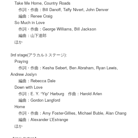
Take Me Home, Country Roads
作詞・作曲：Bill Danoff, Taffy Nivert, John Denver
編曲：Renee Craig
So Much in Love
作詞・作曲：George Williams, Bill Jackson
編曲：山下達郎
ほか
3rd stage(アラカルトステージ):
Praying
作詞・作曲：Kesha Sebert, Ben Abraham, Ryan Lewis,
Andrew Joslyn
編曲：Rebecca Dale
Down with Love
作詞：E. Y. “Yip” Harburg 作曲：Harold Arlen
編曲：Gordon Langford
Home
作詞・作曲：Amy Foster-Gillies, Michael Buble, Alan Chang
編曲：Alexander L’Estrange
ほか